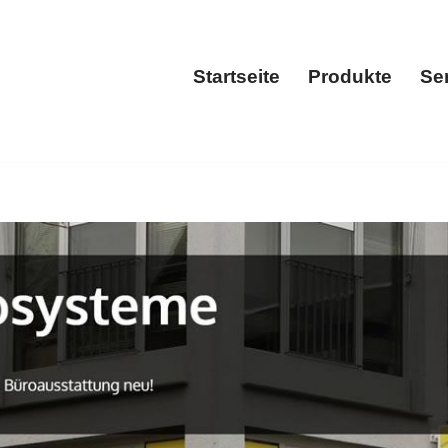
Startseite
Produkte
Se
Startseite
Prod
𝐄𝐑𝐎𝐒𝐘𝐒𝐓𝐄𝐌𝐄 𝐆𝐌𝐁𝐇 und ✓Kopierer Reparatur Service.
i 𝐅𝐁𝐒 𝐁𝐔𝐄𝐑𝐎𝐒𝐘𝐒𝐓𝐄𝐌𝐄 𝐆𝐌𝐁𝐇. Ihr Drucker&Kopier