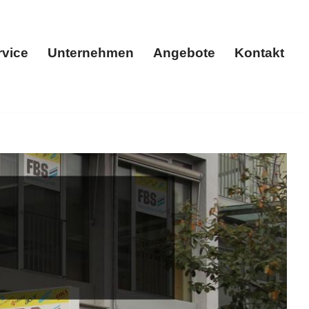
rvice
Unternehmen
Angebote
Kontakt
ukte
Service
Unternehmen
Angebote
Kontakt
 Sichern Sie ✓Multifunktionsdrucker, ✓Kopierer, ✓Drucker,
er Fachhändler. Ihre Bedürfnisse im Fokus ✉.