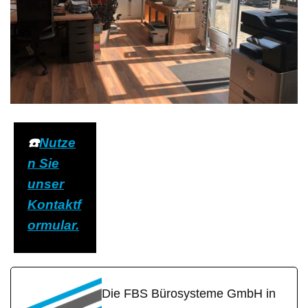
☎️
Nutze
n Sie
unser
Kontaktf
ormular.
Die FBS Bürosysteme GmbH in