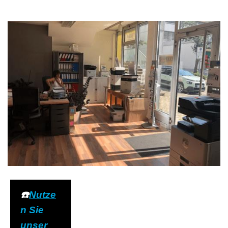
☎️
Nutze
n Sie
unser