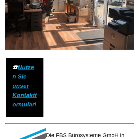
☎️
Nutze
n Sie
unser
Kontaktf
ormular!
Die FBS Bürosysteme GmbH in