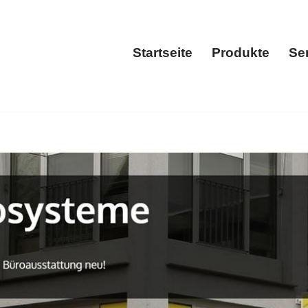
Startseite
Produkte
Se
Startseite
Prod
iezhausen zu Drucker als auch ✓Kopierer Reparatur Service. ➡️ 𝐅𝐁
 ✓Multifunktionsdrucker, ✓Laserdrucker und ✓Reparatur & S