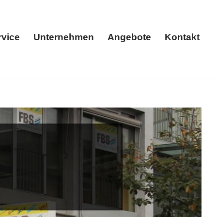
rvice
Unternehmen
Angebote
Kontakt
ukte
Service
Unternehmen
Angebote
Kontakt
 𝐁𝐔𝐄𝐑𝐎𝐒𝐘𝐒𝐓𝐄𝐌𝐄 𝐆𝐌𝐁𝐇, für Pliezhausen – Ihr
ervice. Entfalten Sie Ihr Potenzial mit uns ✉.