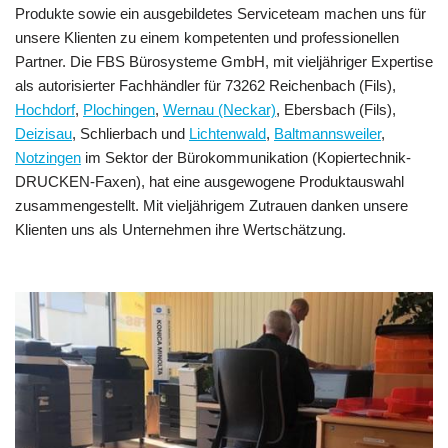
Produkte sowie ein ausgebildetes Serviceteam machen uns für
unsere Klienten zu einem kompetenten und professionellen
Partner. Die FBS Bürosysteme GmbH, mit vieljähriger Expertise
als autorisierter Fachhändler für 73262 Reichenbach (Fils),
Hochdorf
,
Plochingen
,
Wernau (Neckar)
, Ebersbach (Fils),
Deizisau
, Schlierbach und
Lichtenwald
,
Baltmannsweiler
,
Notzingen
im Sektor der Bürokommunikation (Kopiertechnik-
DRUCKEN-Faxen), hat eine ausgewogene Produktauswahl
zusammengestellt. Mit vieljährigem Zutrauen danken unsere
Klienten uns als Unternehmen ihre Wertschätzung.