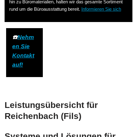
hin zu Büromaterialien, halten wir das gesamte Sortiment
rund um die Büroausstattung bereit.
Informieren Sie sich
☎️
Nehm
en Sie
Kontakt
auf!
Leistungsübersicht für
Reichenbach (Fils)
Systeme und Lösungen für