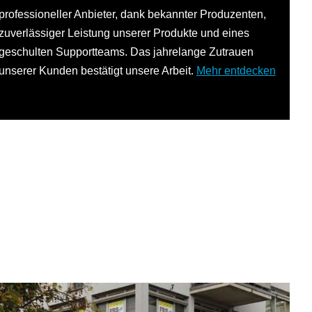
professioneller Anbieter, dank bekannter Produzenten,
zuverlässiger Leistung unserer Produkte und eines
geschulten Supportteams. Das jahrelange Zutrauen
unserer Kunden bestätigt unsere Arbeit.
Mehr entdecken