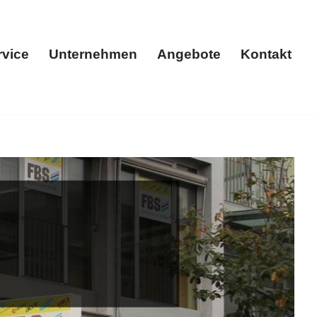
rvice
Unternehmen
Angebote
Kontakt
ukte
Service
Unternehmen
Angebote
Kontakt
 𝐁𝐔𝐄𝐑𝐎𝐒𝐘𝐒𝐓𝐄𝐌𝐄 𝐆𝐌𝐁𝐇, Ihr Drucker&Kopierer
ratur & Service. Ihre Aufgaben, unsere Aufgabe ✉.