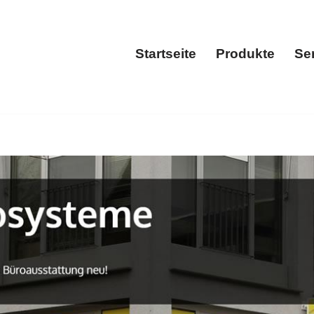
Startseite
Produkte
Se
Startseite
Prod
𝐎𝐒𝐘𝐒𝐓𝐄𝐌𝐄 𝐆𝐌𝐁𝐇 oder ✓Kopierer Reparatur Service. 𝐅𝐁
funktionsdrucker, ✓Kopierer, ✓Laserdrucker als auch ✓Repa